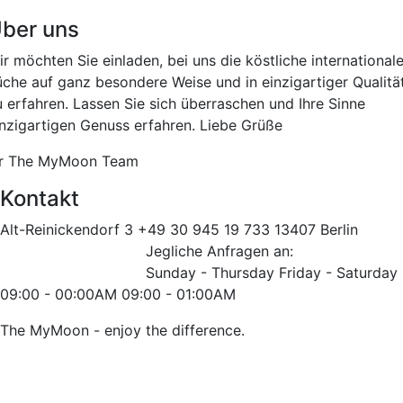
ber uns
r möchten Sie einladen, bei uns die köstliche international
üche auf ganz besondere Weise und in einzigartiger Qualitä
u erfahren. Lassen Sie sich überraschen und Ihre Sinne
inzigartigen Genuss erfahren. Liebe Grüße
hr The MyMoon Team
Kontakt
Alt-Reinickendorf 3
+49 30 945 19 733
13407 Berlin
info@themymoon.de
Jegliche Anfragen an:
info@themymoon.de
Sunday - Thursday
Friday - Saturday
09:00 - 00:00AM
09:00 - 01:00AM
Impressum
The MyMoon - enjoy the difference.